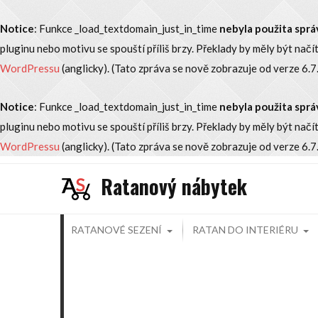
Notice
: Funkce _load_textdomain_just_in_time
nebyla použita sp
pluginu nebo motivu se spouští příliš brzy. Překlady by měly být načí
WordPressu
(anglicky). (Tato zpráva se nově zobrazuje od verze 6.7.
Notice
: Funkce _load_textdomain_just_in_time
nebyla použita sp
pluginu nebo motivu se spouští příliš brzy. Překlady by měly být načí
WordPressu
(anglicky). (Tato zpráva se nově zobrazuje od verze 6.7.
Skip
Ratanový nábytek
to
content
RATANOVÉ SEZENÍ
RATAN DO INTERIÉRU