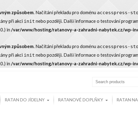
rávným způsobem
. Načítání překladu pro doménu
accesspress-st
tány při akci
nebo později. Další informace o testování program
init
0.) in
/var/www/hosting/ratanovy-a-zahradni-nabytek.cz/wp-in
rávným způsobem
. Načítání překladu pro doménu
accesspress-st
tány při akci
nebo později. Další informace o testování program
init
0.) in
/var/www/hosting/ratanovy-a-zahradni-nabytek.cz/wp-in
RATAN DO JÍDELNY
RATANOVÉ DOPLŇKY
RATAN N