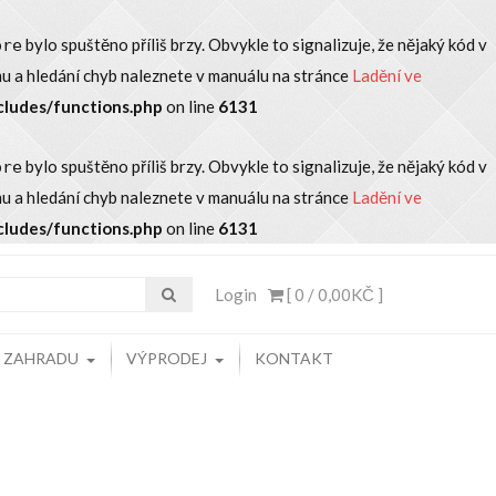
bylo spuštěno příliš brzy. Obvykle to signalizuje, že nějaký kód v
ore
u a hledání chyb naleznete v manuálu na stránce
Ladění ve
cludes/functions.php
on line
6131
bylo spuštěno příliš brzy. Obvykle to signalizuje, že nějaký kód v
ore
u a hledání chyb naleznete v manuálu na stránce
Ladění ve
cludes/functions.php
on line
6131
Login
[ 0 /
0,00KČ
]
A ZAHRADU
VÝPRODEJ
KONTAKT