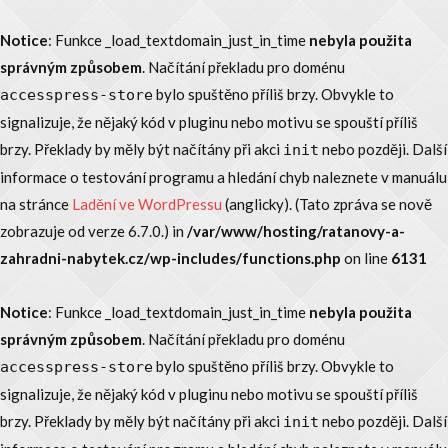
Notice
: Funkce _load_textdomain_just_in_time
nebyla použita
správným způsobem
. Načítání překladu pro doménu
bylo spuštěno příliš brzy. Obvykle to
accesspress-store
signalizuje, že nějaký kód v pluginu nebo motivu se spouští příliš
brzy. Překlady by měly být načítány při akci
nebo později. Další
init
informace o testování programu a hledání chyb naleznete v manuálu
na stránce
Ladění ve WordPressu
(anglicky). (Tato zpráva se nově
zobrazuje od verze 6.7.0.) in
/var/www/hosting/ratanovy-a-
zahradni-nabytek.cz/wp-includes/functions.php
on line
6131
Notice
: Funkce _load_textdomain_just_in_time
nebyla použita
správným způsobem
. Načítání překladu pro doménu
bylo spuštěno příliš brzy. Obvykle to
accesspress-store
signalizuje, že nějaký kód v pluginu nebo motivu se spouští příliš
brzy. Překlady by měly být načítány při akci
nebo později. Další
init