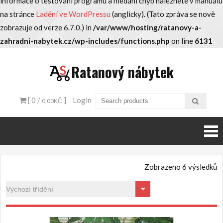
informace o testování programu a hledání chyb naleznete v manuálu
na stránce
Ladění ve WordPressu
(anglicky). (Tato zpráva se nově
zobrazuje od verze 6.7.0.) in
/var/www/hosting/ratanovy-a-
zahradni-nabytek.cz/wp-includes/functions.php
on line
6131
Skip
Ratanový nábytek
to
content
[ 0 /
]
Login
0,00KČ
Zobrazeno 6 výsledků