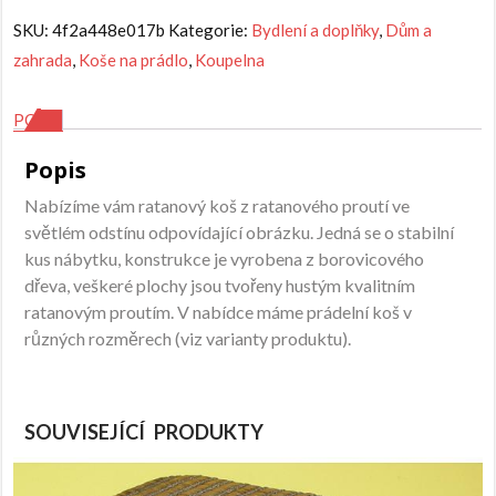
SKU:
4f2a448e017b
Kategorie:
Bydlení a doplňky
,
Dům a
zahrada
,
Koše na prádlo
,
Koupelna
POPIS
Popis
Nabízíme vám ratanový koš z ratanového proutí ve
světlém odstínu odpovídající obrázku. Jedná se o stabilní
kus nábytku, konstrukce je vyrobena z borovicového
dřeva, veškeré plochy jsou tvořeny hustým kvalitním
ratanovým proutím. V nabídce máme prádelní koš v
různých rozměrech (viz varianty produktu).
SOUVISEJÍCÍ PRODUKTY