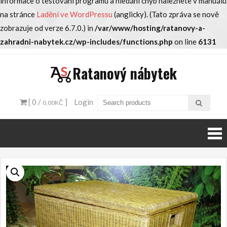
informace o testování programu a hledání chyb naleznete v manuálu
na stránce
Ladění ve WordPressu
(anglicky). (Tato zpráva se nově
zobrazuje od verze 6.7.0.) in
/var/www/hosting/ratanovy-a-
zahradni-nabytek.cz/wp-includes/functions.php
on line
6131
Skip
Ratanový nábytek
to
content
[ 0 /
]
Login
0,00KČ