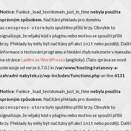
Notice
: Funkce _load_textdomain_just_in_time
nebyla použita
správným způsobem
. Načítání překladu pro doménu
bylo spuštěno příliš brzy. Obvykle to
accesspress-store
signalizuje, že nějaký kód v pluginu nebo motivu se spouští příliš
brzy. Překlady by měly být načítány při akci
nebo později. Další
init
informace o testování programu a hledání chyb naleznete v manuálu
na stránce
Ladění ve WordPressu
(anglicky). (Tato zpráva se nově
zobrazuje od verze 6.7.0.) in
/var/www/hosting/ratanovy-a-
zahradni-nabytek.cz/wp-includes/functions.php
on line
6131
Notice
: Funkce _load_textdomain_just_in_time
nebyla použita
správným způsobem
. Načítání překladu pro doménu
bylo spuštěno příliš brzy. Obvykle to
accesspress-store
signalizuje, že nějaký kód v pluginu nebo motivu se spouští příliš
brzy. Překlady by měly být načítány při akci
nebo později. Další
init