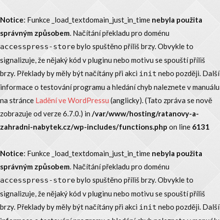
Notice
: Funkce _load_textdomain_just_in_time
nebyla použita
správným způsobem
. Načítání překladu pro doménu
bylo spuštěno příliš brzy. Obvykle to
accesspress-store
signalizuje, že nějaký kód v pluginu nebo motivu se spouští příliš
brzy. Překlady by měly být načítány při akci
nebo později. Další
init
informace o testování programu a hledání chyb naleznete v manuálu
na stránce
Ladění ve WordPressu
(anglicky). (Tato zpráva se nově
zobrazuje od verze 6.7.0.) in
/var/www/hosting/ratanovy-a-
zahradni-nabytek.cz/wp-includes/functions.php
on line
6131
Notice
: Funkce _load_textdomain_just_in_time
nebyla použita
správným způsobem
. Načítání překladu pro doménu
bylo spuštěno příliš brzy. Obvykle to
accesspress-store
signalizuje, že nějaký kód v pluginu nebo motivu se spouští příliš
brzy. Překlady by měly být načítány při akci
nebo později. Další
init