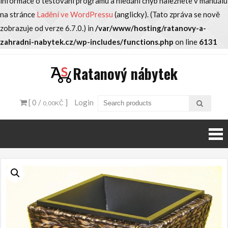
informace o testování programu a hledání chyb naleznete v manuálu
na stránce
Ladění ve WordPressu
(anglicky). (Tato zpráva se nově
zobrazuje od verze 6.7.0.) in
/var/www/hosting/ratanovy-a-
zahradni-nabytek.cz/wp-includes/functions.php
on line
6131
Skip
Ratanový nábytek
to
content
[ 0 /
]
Login
0,00KČ