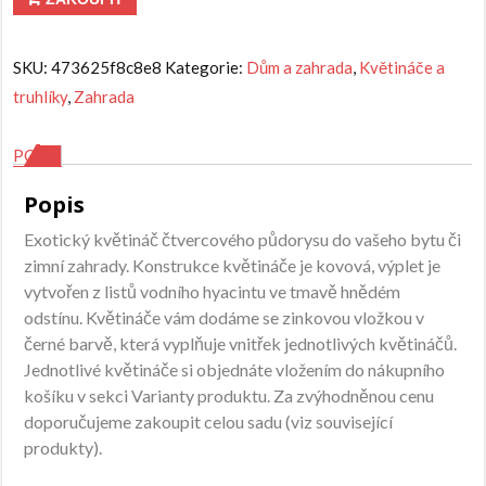
SKU:
473625f8c8e8
Kategorie:
Dům a zahrada
,
Květináče a
truhlíky
,
Zahrada
POPIS
Popis
Exotický květináč čtvercového půdorysu do vašeho bytu či
zimní zahrady. Konstrukce květináče je kovová, výplet je
vytvořen z listů vodního hyacintu ve tmavě hnědém
odstínu. Květináče vám dodáme se zinkovou vložkou v
černé barvě, která vyplňuje vnitřek jednotlivých květináčů.
Jednotlivé květináče si objednáte vložením do nákupního
košíku v sekci Varianty produktu. Za zvýhodněnou cenu
doporučujeme zakoupit celou sadu (viz související
produkty).