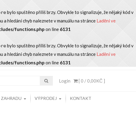
bylo spuštěno příliš brzy. Obvykle to signalizuje, že nějaký kód v
ore
u a hledání chyb naleznete v manuálu na stránce
Ladění ve
cludes/functions.php
on line
6131
bylo spuštěno příliš brzy. Obvykle to signalizuje, že nějaký kód v
ore
u a hledání chyb naleznete v manuálu na stránce
Ladění ve
cludes/functions.php
on line
6131
Login
[ 0 /
0,00KČ
]
A ZAHRADU
VÝPRODEJ
KONTAKT