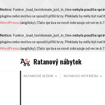
Notice
: Funkce _load_textdomain_just_in_time
nebyla použita sp
pluginu nebo motivu se spouští příliš brzy. Překlady by měly být načí
WordPressu
(anglicky). (Tato zpráva se nově zobrazuje od verze 6.7.
Notice
: Funkce _load_textdomain_just_in_time
nebyla použita sp
pluginu nebo motivu se spouští příliš brzy. Překlady by měly být načí
WordPressu
(anglicky). (Tato zpráva se nově zobrazuje od verze 6.7.
Skip
Ratanový nábytek
to
content
RATANOVÉ SEZENÍ
RATAN DO INTERIÉRU