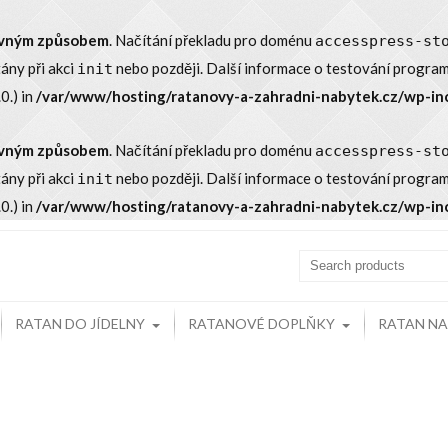
rávným způsobem
. Načítání překladu pro doménu
accesspress-st
tány při akci
nebo později. Další informace o testování program
init
0.) in
/var/www/hosting/ratanovy-a-zahradni-nabytek.cz/wp-in
rávným způsobem
. Načítání překladu pro doménu
accesspress-st
tány při akci
nebo později. Další informace o testování program
init
0.) in
/var/www/hosting/ratanovy-a-zahradni-nabytek.cz/wp-in
RATAN DO JÍDELNY
RATANOVÉ DOPLŇKY
RATAN N